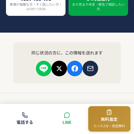
事情が複雑な方・すぐ話したい方｜
まだ売るか未定・匿名で相談したい
10:00〜19:00
方
同じ状況の方に、この情報を送れます
Base-upの他のコンテンツ
無料査定
売却の流れ
査定プロセスの全公開
電話する
LINE
たった2分・完全無料
全9ステップで解説
何を見て、どう判断するか