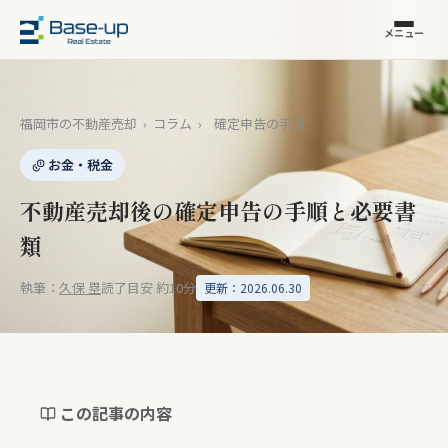
メニュー
福岡市の不動産売却
›
コラム
›
確定申告の手順
お金・税金
不動産売却後の確定申告の手順と必要書
類
執筆：
久保 塁
読了目安 約10分
更新：2026.06.30
この記事の内容