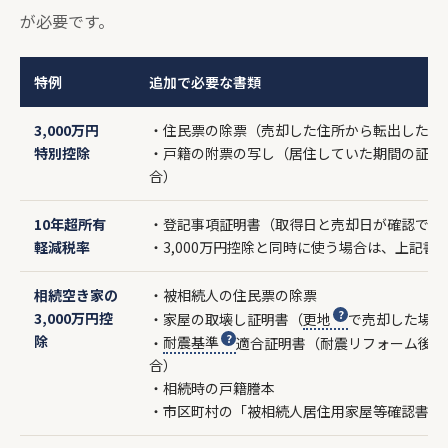
が必要です。
特例
追加で必要な書類
3,000万円
・住民票の除票（売却した住所から転出したこ
特別控除
・戸籍の附票の写し（居住していた期間の証明
合）
10年超所有
・登記事項証明書（取得日と売却日が確認でき
軽減税率
・3,000万円控除と同時に使う場合は、上記書
相続空き家の
・被相続人の住民票の除票
3,000万円控
・家屋の取壊し証明書（
更地
で売却した場合
除
・
耐震基準
適合証明書（耐震リフォーム後に
合）
・相続時の戸籍謄本
・市区町村の「被相続人居住用家屋等確認書」