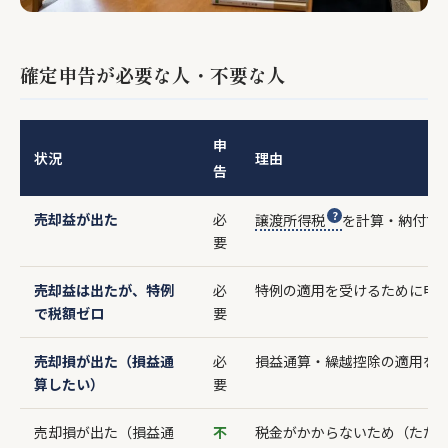
確定申告が必要な人・不要な人
申
状況
理由
告
売却益が出た
必
譲渡所得税
を計算・納付す
要
売却益は出たが、特例
必
特例の適用を受けるために申
で税額ゼロ
要
売却損が出た（損益通
必
損益通算・繰越控除の適用を
算したい）
要
売却損が出た（損益通
不
税金がかからないため（ただ