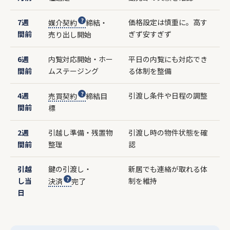
7週
価格設定は慎重に。高す
媒介契約
締結・
間前
ぎず安すぎず
売り出し開始
6週
内覧対応開始・ホー
平日の内覧にも対応でき
間前
ムステージング
る体制を整備
4週
引渡し条件や日程の調整
売買契約
締結目
間前
標
2週
引越し準備・残置物
引渡し時の物件状態を確
間前
整理
認
引越
鍵の引渡し・
新居でも連絡が取れる体
し当
制を維持
決済
完了
日