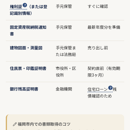
手元保管
すぐに確認
権利証
（または登
記識別情報）
固定資産税納税通知
手元保管
最新年度分を準備
書
建物図面・測量図
手元保管ま
売り出し前
たは法務局
住民票・印鑑証明書
市役所・区
契約直前（有効期
役所
限3ヶ月）
銀行残高証明書
金融機関
住宅ローン
残
債確認のため
福岡市内での書類取得のコツ