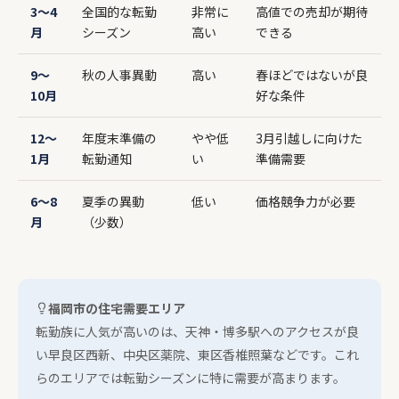
3〜4
全国的な転勤
非常に
高値での売却が期待
月
シーズン
高い
できる
9〜
秋の人事異動
高い
春ほどではないが良
10月
好な条件
12〜
年度末準備の
やや低
3月引越しに向けた
1月
転勤通知
い
準備需要
6〜8
夏季の異動
低い
価格競争力が必要
月
（少数）
福岡市の住宅需要エリア
転勤族に人気が高いのは、天神・博多駅へのアクセスが良
い早良区西新、中央区薬院、東区香椎照葉などです。これ
らのエリアでは転勤シーズンに特に需要が高まります。