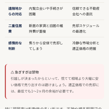
遠隔地か
内覧立会いや手続きが
信頼できる不動産
らの対応
困難
会社への委託
二重住居
新居の家賃と旧居の維
売却スケジュール
費
持費が重複
の最適化
感情的な
焦りから安値で売却し
冷静な市場分析と
判断
てしまう
適正価格の把握
急ぎすぎは禁物
引越しが決まったからといって、慌てて相場より大幅に安
い価格で売り出すのは避けましょう。適正価格での売却に
は、最低でも1〜2ヶ月の余裕が必要です。
特に福岡市は転勤族の多い街です。天神や博多駅周辺の