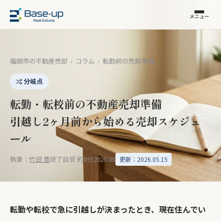
メニュー
福岡市の不動産売却
›
コラム
›
転勤前の売却準備
分岐点
転勤・転校前の不動産売却準備
引越し2ヶ月前から始める売却スケジュ
ール
執筆：
竹田 豊
読了目安 約8分
2026.05
更新：2026.05.15
転勤や転校で急に引越しが決まったとき、現在住んでい