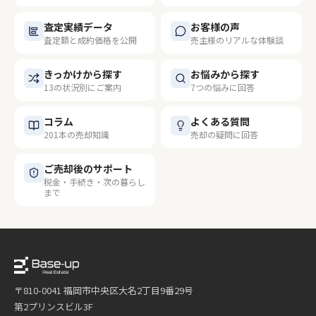
査定実績データ
お客様の声
査定額と成約価格を公開
売主様のリアルな体験談
きっかけから探す
お悩みから探す
13の状況別にご案内
7つの悩みに回答
コラム
よくある質問
201本の売却知識
売却の疑問に回答
ご売却後のサポート
税金・手続き・次の暮らし
まで
〒810-0041 福岡市中央区大名2丁目9番29号
第2プリンスビル3F