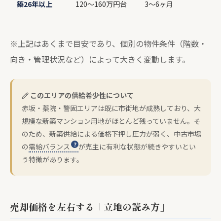
築26年以上
120〜160万円台
3〜6ヶ月
※上記はあくまで目安であり、個別の物件条件（階数・
向き・管理状況など）によって大きく変動します。
このエリアの供給希少性について
赤坂・薬院・警固エリアは既に市街地が成熟しており、大
規模な新築マンション用地がほとんど残っていません。そ
のため、新築供給による価格下押し圧力が弱く、中古市場
の
需給バランス
が売主に有利な状態が続きやすいとい
う特徴があります。
売却価格を左右する「立地の読み方」