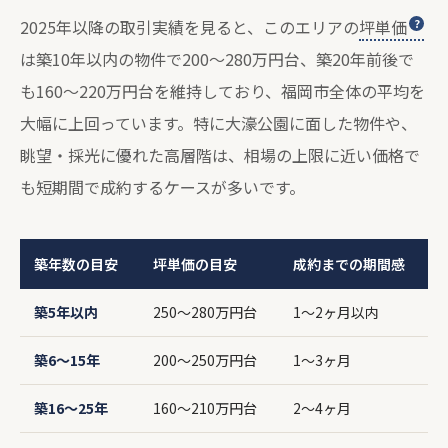
2025年以降の取引実績を見ると、このエリアの
坪単価
は築10年以内の物件で200〜280万円台、築20年前後で
も160〜220万円台を維持しており、福岡市全体の平均を
大幅に上回っています。特に大濠公園に面した物件や、
眺望・採光に優れた高層階は、相場の上限に近い価格で
も短期間で成約するケースが多いです。
築年数の目安
坪単価の目安
成約までの期間感
築5年以内
250〜280万円台
1〜2ヶ月以内
築6〜15年
200〜250万円台
1〜3ヶ月
築16〜25年
160〜210万円台
2〜4ヶ月