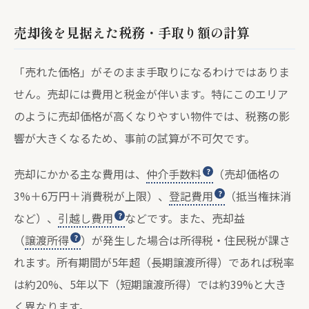
売却後を見据えた税務・手取り額の計算
「売れた価格」がそのまま手取りになるわけではありま
せん。売却には費用と税金が伴います。特にこのエリア
のように売却価格が高くなりやすい物件では、税務の影
響が大きくなるため、事前の試算が不可欠です。
売却にかかる主な費用は、
仲介手数料
（売却価格の
3%＋6万円＋消費税が上限）、
登記費用
（抵当権抹消
など）、
引越し費用
などです。また、売却益
（
譲渡所得
）が発生した場合は所得税・住民税が課さ
れます。所有期間が5年超（長期譲渡所得）であれば税率
は約20%、5年以下（短期譲渡所得）では約39%と大き
く異なります。