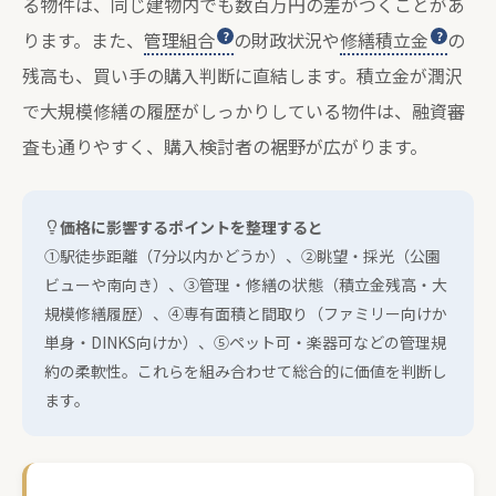
る物件は、同じ建物内でも数百万円の差がつくことがあ
ります。また、
管理組合
の財政状況や
修繕積立金
の
残高も、買い手の購入判断に直結します。積立金が潤沢
で大規模修繕の履歴がしっかりしている物件は、融資審
査も通りやすく、購入検討者の裾野が広がります。
価格に影響するポイントを整理すると
①駅徒歩距離（7分以内かどうか）、②眺望・採光（公園
ビューや南向き）、③管理・修繕の状態（積立金残高・大
規模修繕履歴）、④専有面積と間取り（ファミリー向けか
単身・DINKS向けか）、⑤ペット可・楽器可などの管理規
約の柔軟性。これらを組み合わせて総合的に価値を判断し
ます。