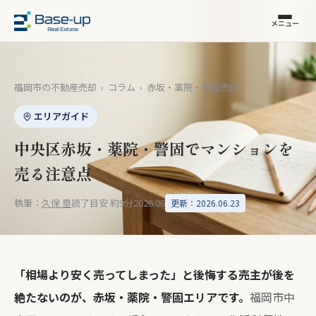
メニュー
福岡市の不動産売却
›
コラム
›
赤坂・薬院・警固売却
エリアガイド
中央区赤坂・薬院・警固でマンションを
売る注意点
執筆：
久保 塁
読了目安 約9分
2026.06
更新：2026.06.23
「相場より安く売ってしまった」と後悔する売主が後を
絶たないのが、赤坂・薬院・警固エリアです。
福岡市中