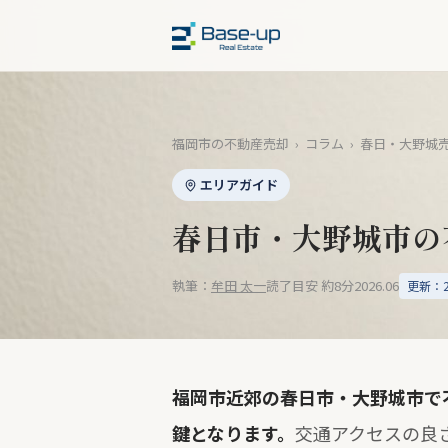
福岡市の不動産売却
›
コラム
›
春日・大野城
エリアガイド
春日市・大野城市の
執筆：
牟田 太一
読了目安 約8分
2026.06
更新：20
福岡市近郊の春日市・大野城市で
鍵となります。
交通アクセスの良