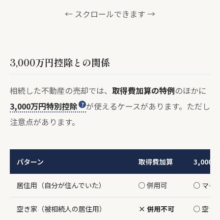
← スクロールできます →
3,000万円控除との関係
相続した不動産の売却では、
取得費加算の特例
のほかに
3,000万円特別控除
が使えるケースがあります。ただし
注意点があります。
パターン
取得費加算
3,000
居住用（自分が住んでいた）
○ 併用可
○ マイ
空き家（被相続人の居住用）
× 併用不可
○ 空き