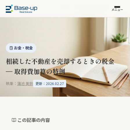
福岡市の不動産売却
›
コラム
›
相続した不動産の取得費加算
メニュー
お金・税金
相続した不動産を売却するときの税金
— 取得費加算の特例
執筆：
蒲池 美鈴
更新：2026.02.27
この記事の内容