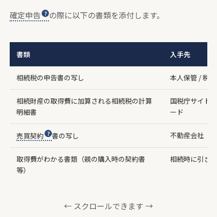
確定申告
の際に以下の書類を添付します。
書類
入手先
相続税の申告書の写し
本人保管 / 税
相続財産の取得費に加算される相続税の計算
国税庁サイト
明細書
ード
不動産会社
売買契約
書の写し
取得費がわかる書類（親の購入時の契約書
相続時に引き
等）
← スクロールできます →