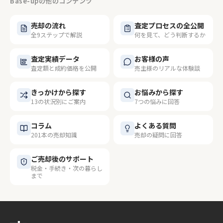
Base-upの他のコンテンツ
売却の流れ
査定プロセスの全公開
全9ステップで解説
何を見て、どう判断するか
査定実績データ
お客様の声
査定額と成約価格を公開
売主様のリアルな体験談
きっかけから探す
お悩みから探す
13の状況別にご案内
7つの悩みに回答
コラム
よくある質問
201本の売却知識
売却の疑問に回答
ご売却後のサポート
税金・手続き・次の暮らし
まで