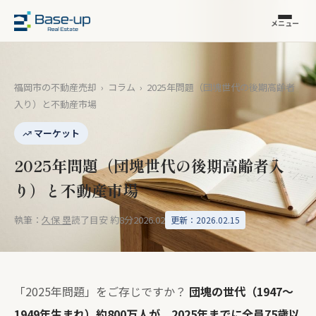
メニュー
福岡市の不動産売却
›
コラム
›
2025年問題（団塊世代の後期高齢者
入り）と不動産市場
マーケット
2025年問題（団塊世代の後期高齢者入
り）と不動産市場
執筆：
久保 塁
読了目安 約8分
2026.02
更新：2026.02.15
「2025年問題」をご存じですか？
団塊の世代（1947〜
1949年生まれ）約800万人が、2025年までに全員75歳以