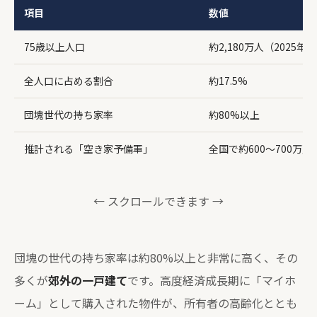
項目
数値
75歳以上人口
約2,180万人（2025年
全人口に占める割合
約17.5%
団塊世代の持ち家率
約80%以上
推計される「空き家予備軍」
全国で約600〜700万戸
← スクロールできます →
団塊の世代の持ち家率は約80%以上と非常に高く、その
多くが
郊外の一戸建て
です。高度経済成長期に「マイホ
ーム」として購入された物件が、所有者の高齢化ととも