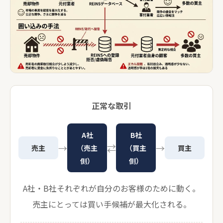
正常な取引
A社
B社
→
⇄
→
売主
（売主
（買主
買主
側）
側）
A社・B社それぞれが自分のお客様のために動く。
売主にとっては買い手候補が最大化される。