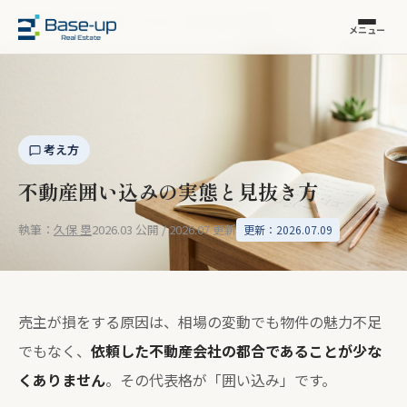
福岡市の不動産売却
›
コラム
›
囲い込みの実態
メニュー
考え方
不動産囲い込みの実態と見抜き方
執筆：
久保 塁
2026.03 公開 / 2026.07 更新
更新：2026.07.09
売主が損をする原因は、相場の変動でも物件の魅力不足
でもなく、
依頼した不動産会社の都合であることが少な
くありません
。その代表格が「囲い込み」です。