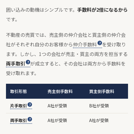
囲い込みの動機はシンプルです。
手数料が2倍になるから
です。
不動産の売買では、売主側の仲介会社と買主側の仲介会
社がそれぞれ自分のお客様から
仲介手数料
を受け取り
ます。しかし、1つの会社が売主・買主の両方を担当する
両手取引
が成立すると、その会社は両方から手数料を
受け取れます。
取引形態
売主側手数料
買主側手数料
A社が受領
B社が受領
約
片手取引
A社が受領
A社が受領
約
両手取引