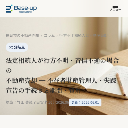
メニュー
福岡市の不動産売却
›
コラム
›
行方不明相続人と不動産売却
分岐点
法定相続人が行方不明・音信不通の場合
の
不動産売却 — 不在者財産管理人・失踪
宣告の手続きと期間・費用
執筆：
竹田 豊
読了目安 約10分
2026.06
更新：2026.06.01