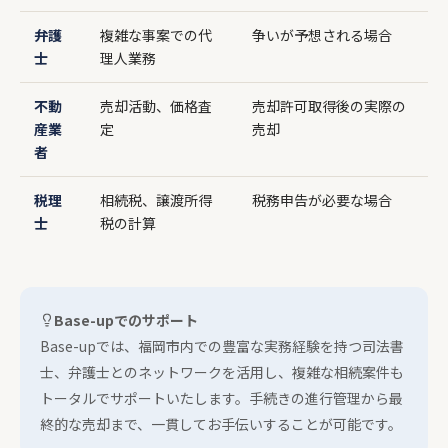
弁護
複雑な事案での代
争いが予想される場合
士
理人業務
不動
売却活動、価格査
売却許可取得後の実際の
産業
定
売却
者
税理
相続税、譲渡所得
税務申告が必要な場合
士
税の計算
Base-upでのサポート
Base-upでは、福岡市内での豊富な実務経験を持つ司法書
士、弁護士とのネットワークを活用し、複雑な相続案件も
トータルでサポートいたします。手続きの進行管理から最
終的な売却まで、一貫してお手伝いすることが可能です。