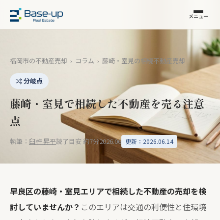
メニュー
福岡市の不動産売却
›
コラム
›
藤崎・室見の相続不動産売却
分岐点
藤崎・室見で相続した不動産を売る注意
点
執筆：
臼杵 昇平
読了目安 約7分
2026.06
更新：2026.06.14
早良区の藤崎・室見エリアで相続した不動産の売却を検
討していませんか？
このエリアは交通の利便性と住環境