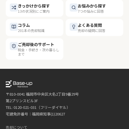
きっかけから探す
お悩みから探す
13の状況別にご案内
7つの悩みに回答
コラム
よくある質問
201本の売却知識
売却の疑問に回答
ご売却後のサポート
税金・手続き・次の暮らし
まで
〒810-0041 福岡市中央区大名2丁目9番29号
第2プリンスビル3F
TEL: 0120-021-031（フリーダイヤル）
宅建免許番号：福岡県知事(1)20627
売却について