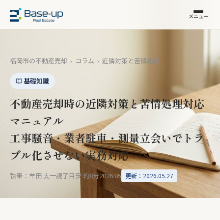
メニュー
福岡市の不動産売却
›
コラム
›
近隣対策と苦情処理
基礎知識
不動産売却時の近隣対策と苦情処理対応
マニュアル
工事騒音・業者駐車・測量立会いでトラ
ブル化させない実務対応
執筆：
牟田 太一
読了目安 約8分
2026.05
更新：2026.05.27