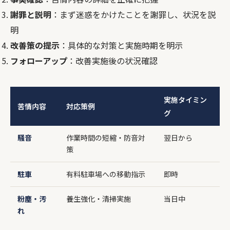
謝罪と説明
：まず迷惑をかけたことを謝罪し、状況を説
明
改善策の提示
：具体的な対策と実施時期を明示
フォローアップ
：改善実施後の状況確認
実施タイミン
苦情内容
対応策例
グ
騒音
作業時間の短縮・防音対
翌日から
策
駐車
有料駐車場への移動指示
即時
粉塵・汚
養生強化・清掃実施
当日中
れ