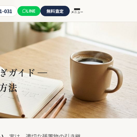
1-031
LINE
無料査定
メニュー
ぎガイド —
方法
い。
実は、適切な残置物の引き継