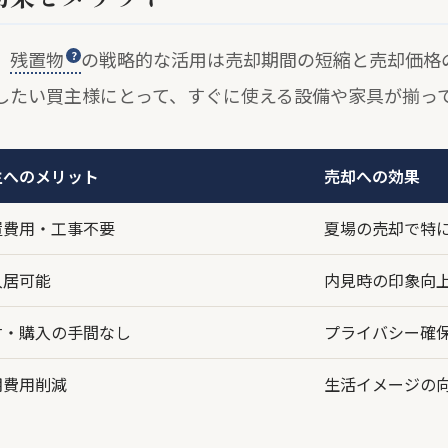
、
残置物
の戦略的な活用は売却期間の短縮と売却価格
したい買主様にとって、すぐに使える設備や家具が揃っ
主へのメリット
売却への効果
置費用・工事不要
夏場の売却で特
入居可能
内見時の印象向
寸・購入の手間なし
プライバシー確
期費用削減
生活イメージの