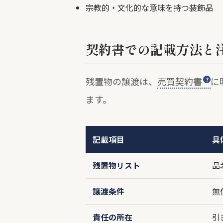
宗教的・文化的な意味を持つ装飾品
契約書での記載方法と
残置物の譲渡は、
売買契約書
に
ます。
記載項目
具
残置物リスト
品
譲渡条件
無
責任の所在
引