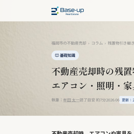
福岡市の不動産売却
›
コラム
›
残置物引き継
基礎知識
不動産売却時の残置
エアコン・照明・家
執筆：
牟田 太一
読了目安 約7分
2026.06
更新：20
不動産売却時、エアコンや家具を