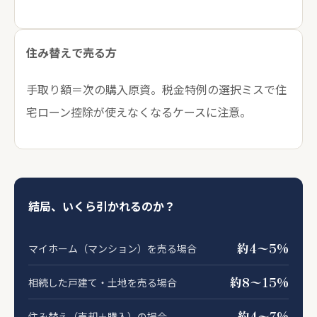
住み替えで売る方
手取り額＝次の購入原資。税金特例の選択ミスで住
宅ローン控除が使えなくなるケースに注意。
結局、いくら引かれるのか？
約4〜5%
マイホーム（マンション）を売る場合
約8〜15%
相続した戸建て・土地を売る場合
約4〜7%
住み替え（売却＋購入）の場合