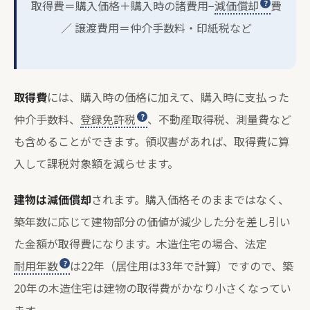
取得費＝購入価格＋購入時の諸費用−
減価償却
費
／ 譲渡費用＝仲介手数料・印紙税など
取得費
には、購入時の価格に加えて、購入時に支払った
仲介手数料、
登録免許税
、不動産取得税、測量費など
も含めることができます。領収書があれば、取得費に算
入して課税対象額を減らせます。
建物は減価償却
されます。購入価格そのままではなく、
築年数に応じて建物部分の価値が減少した分を差し引い
た金額が取得費になります。木造住宅の場合、法定
耐用年数
は22年（居住用は33年で計算）ですので、築
20年の木造住宅は建物の取得費がかなり小さくなってい
ます。