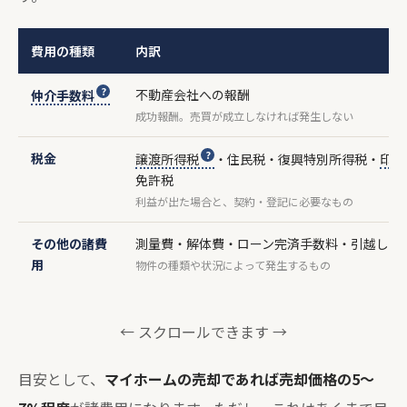
費用の種類
内訳
不動産会社への報酬
仲介手数料
成功報酬。売買が成立しなければ発生しない
税金
譲渡所得税
・住民税・復興特別所得税・
印紙
免許税
利益が出た場合と、契約・登記に必要なもの
その他の諸費
測量費・解体費・ローン完済手数料・引越し費
用
物件の種類や状況によって発生するもの
← スクロールできます →
目安として、
マイホームの売却であれば売却価格の5〜