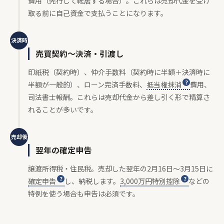
費用（先行して転居する場合）。これらは売却代金を受け
取る前に自己資金で支払うことになります。
決済時
売買契約〜決済・引渡し
印紙税（契約時）、仲介手数料（契約時に半額＋決済時に
半額が一般的）、ローン完済手数料、
抵当権抹消
費用、
司法書士報酬。これらは売却代金から差し引く形で精算さ
れることが多いです。
売却後
翌年の確定申告
譲渡所得税・住民税。売却した翌年の2月16日〜3月15日に
確定申告
し、納税します。
3,000万円特別控除
などの
特例を使う場合も申告は必須です。