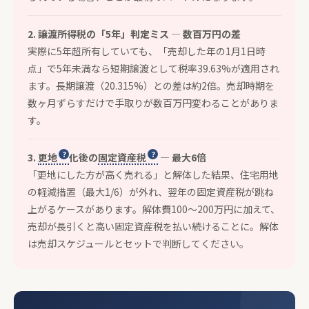
2. 譲渡所得税の「5年」判定ミス — 数百万円の差
実際に5年超所有していても、「売却した年の1月1日時
点」で5年未満なら短期譲渡として税率39.63%が適用され
ます。長期譲渡（20.315%）との差は約2倍。売却時期を
数ヶ月ずらすだけで手取りが数百万円変わることがありま
す。
3.
更地
化後の
固定資産税
— 最大6倍
「更地にした方が高く売れる」と解体した結果、住宅用地
の軽減措置（最大1/6）が外れ、翌年の固定資産税が跳ね
上がるケースがあります。解体費100〜200万円に加えて、
売却が長引くと高い固定資産税を払い続けることに。解体
は売却スケジュールとセットで判断してください。