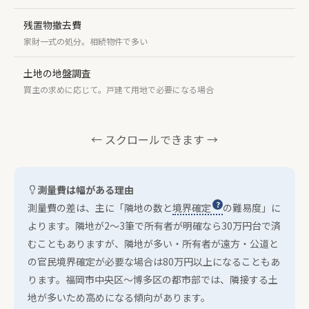
残置物撤去費
家財一式の処分。相続物件で多い
土地の地盤調査
買主の求めに応じて。戸建て用地で必要になる場合
← スクロールできます →
測量費は幅がある理由
測量費の差は、主に「隣地の数と
境界確定
の難易度」に
よります。隣地が2〜3筆で所有者が明確なら30万円台で済
むこともありますが、隣地が多い・所有者が遠方・公道と
の官民境界確定が必要な場合は80万円以上になることもあ
ります。福岡市中央区〜博多区の都市部では、隣接する土
地が多いため高めになる傾向があります。