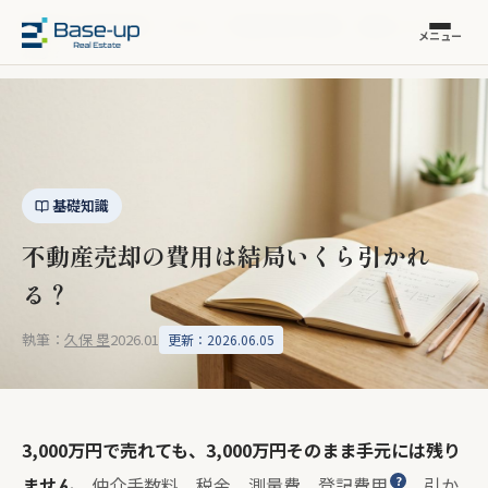
福岡市の不動産売却
›
コラム
›
不動産売却の費用 — 結局いくら引か
メニュー
れる？
基礎知識
不動産売却の費用は結局いくら引かれ
る？
執筆：
久保 塁
2026.01
更新：2026.06.05
3,000万円で売れても、3,000万円そのまま手元には残り
ません。
仲介手数料、税金、測量費、
登記費用
。引か