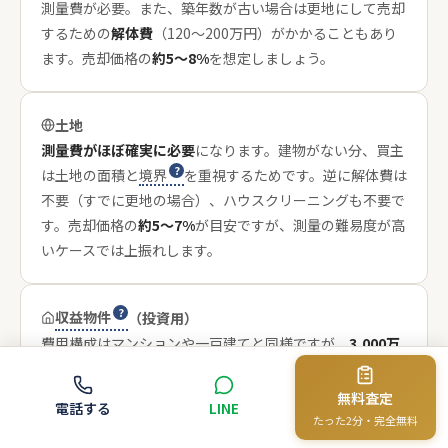
測量費が必要。また、築年数が古い場合は更地にして売却
するための
解体費
（120〜200万円）がかかることもあり
ます。売却価格の
約5〜8%
を想定しましょう。
土地
測量費がほぼ確実に必要
になります。建物がない分、買主
は土地の面積と
境界
を重視するためです。逆に解体費は
不要（すでに更地の場合）、ハウスクリーニングも不要で
す。売却価格の
約5〜7%
が目安ですが、測量の難易度が高
いケースでは上振れします。
収益物件
（投資用）
費用構成はマンションや一戸建てと同様ですが、
3,000万
円特別控除が使えない
のが最大の違いです。譲渡所得がそ
のまま課税対象になるため、長期保有でも利益に対して約
無料査定
電話する
LINE
20%の税金がかかります。収支計算を事前に行い、手取り
たった2分・完全無料
額を正確に把握することが重要です。