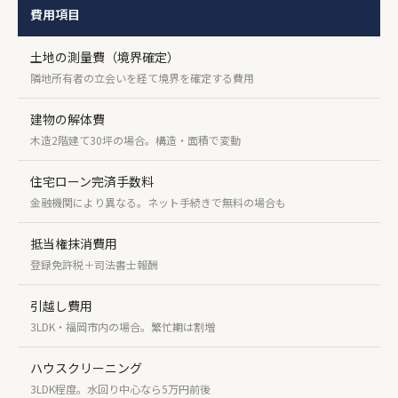
費用項目
目
土地の測量費（境界確定）
隣地所有者の立会いを経て境界を確定する費用
建物の解体費
1
木造2階建て30坪の場合。構造・面積で変動
住宅ローン完済手数料
金融機関により異なる。ネット手続きで無料の場合も
抵当権抹消費用
登録免許税＋司法書士報酬
引越し費用
3LDK・福岡市内の場合。繁忙期は割増
ハウスクリーニング
3LDK程度。水回り中心なら5万円前後