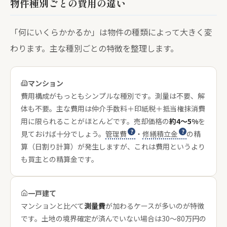
物件種別ごとの費用の違い
「何にいくらかかるか」は物件の種類によって大きく変
わります。主な種別ごとの特徴を整理します。
マンション
費用構成がもっともシンプルな種別です。測量は不要、解
体も不要。主な費用は仲介手数料＋印紙税＋抵当権抹消費
用に限られることがほとんどです。売却価格の
約4〜5%
を
見ておけば十分でしょう。
管理費
・
修繕積立金
の精
算（日割り計算）が発生しますが、これは費用というより
も買主との精算金です。
一戸建て
マンションと比べて
測量費
が加わるケースが多いのが特徴
です。土地の境界確定が済んでいない場合は30〜80万円の