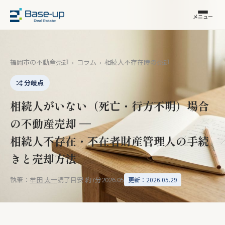
メニュー
福岡市の不動産売却
›
コラム
›
相続人不存在時の売却
分岐点
相続人がいない（死亡・行方不明）場合
の不動産売却 —
相続人不存在・不在者財産管理人の手続
きと売却方法
執筆：
牟田 太一
読了目安 約7分
2026.05
更新：2026.05.29