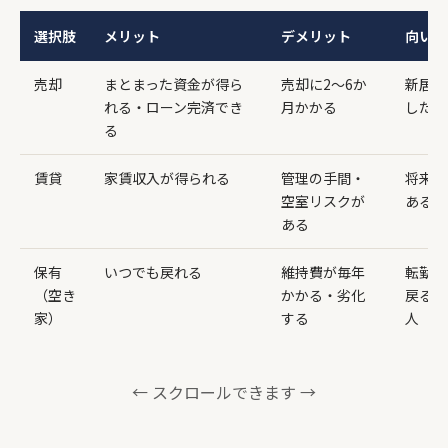
選択肢
メリット
デメリット
向いて
売却
まとまった資金が得ら
売却に2〜6か
新居購
れる・ローン完済でき
月かかる
したい
る
賃貸
家賃収入が得られる
管理の手間・
将来戻
空室リスクが
ある人
ある
保有
いつでも戻れる
維持費が毎年
転勤族
（空き
かかる・劣化
戻る見
家）
する
人
← スクロールできます →