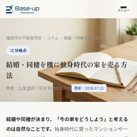
メニュー
福岡市の不動産売却
›
コラム
›
結婚・同棲で家を売る
分岐点
結婚・同棲を機に独身時代の家を売る方
法
執筆：
久保 塁
読了目安 約7分
2026.03
更新：2026.07.21
結婚や同棲が決まり、「今の家をどうしよう」と考える
のは自然なことです。
独身時代に買ったマンションや一