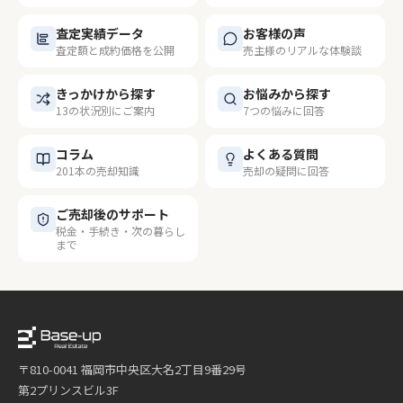
査定実績データ
お客様の声
査定額と成約価格を公開
売主様のリアルな体験談
きっかけから探す
お悩みから探す
13の状況別にご案内
7つの悩みに回答
コラム
よくある質問
201本の売却知識
売却の疑問に回答
ご売却後のサポート
税金・手続き・次の暮らし
まで
〒810-0041 福岡市中央区大名2丁目9番29号
第2プリンスビル3F