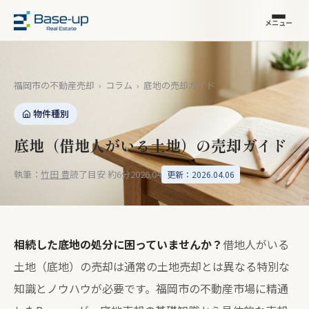
メニュー
福岡市の不動産売却
›
コラム
›
底地の売却ガイド
物件種別
底地（借地人がいる土地）の売却ガイド
執筆：
竹田 豊
読了目安 約6分
2026.04
更新：2026.04.06
相続した底地の処分に困っていませんか？
借地人がいる
土地（底地）の売却は通常の土地売却とは異なる特別な
知識とノウハウが必要です。福岡市の不動産市場に精通