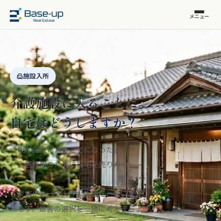
メニュー
福岡市の不動産売却
›
施設入所
施設入所
介護施設に入ることに。
自宅はどうしますか？
「親が施設に入ることになった」
「入居費用のために自宅を売りたい」
ご家族にとって大きな決断だと思います。
焦らず、最善の選択を一緒に考えましょう。