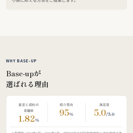
小限に抑える方法をご提案します。
WHY BASE-UP
Base-upが
選ばれる理由
査定と成約の
紹介意向
満足度
95
5.0
乖離率
%
/5.0
1.82
%