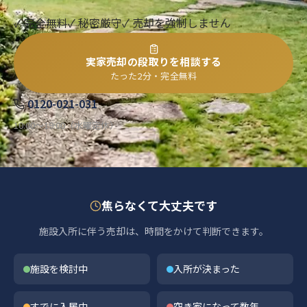
✓ 完全無料
✓ 秘密厳守
✓ 売却を強制しません
実家売却の段取りを相談する
たった2分・完全無料
0120-021-031
10:00〜19:00（水曜定休）
焦らなくて大丈夫です
施設入所に伴う売却は、時間をかけて判断できます。
施設を検討中
入所が決まった
すでに入居中
空き家になって数年