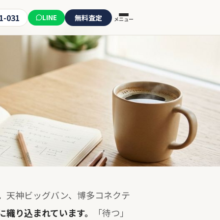
1-031
LINE
無料査定
メニュー
。
天神ビッグバン、博多コネクテ
に織り込まれています。
「待つ」