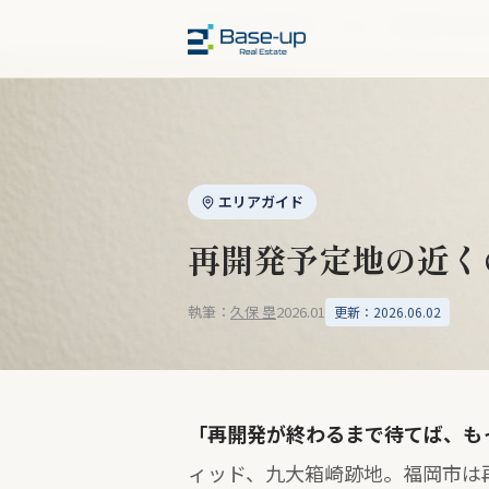
福岡市の不動産売却
›
コラム
›
再開発予定地
エリアガイド
再開発予定地の近く
執筆：
久保 塁
2026.01
更新：2026.06.02
「再開発が終わるまで待てば、も
ィッド、九大箱崎跡地。福岡市は