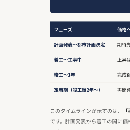
フェーズ
価格
計画発表〜都市計画決定
期待
着工〜工事中
上昇
竣工〜1年
完成
定着期（竣工後2年〜）
再開
このタイムラインが示すのは、
「
です。計画発表から着工の間に価