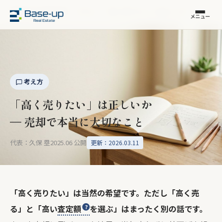
福岡市の不動産売却
›
コラム
›
「高く売りたい」は正しいか
メニュー
考え方
「高く売りたい」は正しいか
— 売却で本当に大切なこと
代表：久保 塁
2025.06 公開
更新：2026.03.11
「高く売りたい」は当然の希望です。ただし「高く売
る」と「高い
査定額
を選ぶ」はまったく別の話です。