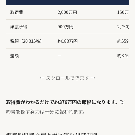
取得費
2,000万円
150万円
譲渡所得
900万円
2,750万
税額（20.315%）
約183万円
約559万
差額
—
約376万
← スクロールできます →
取得費がわかるだけで約376万円の節税になります。
契
約書を探す努力は十分に報われます。