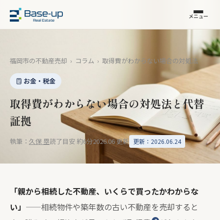
メニュー
福岡市の不動産売却
›
コラム
›
取得費がわからない場合の対処法
お金・税金
取得費がわからない場合の対処法と代替
証拠
執筆：
久保 塁
読了目安 約6分
2026.06 更新
更新：2026.06.24
「親から相続した不動産、いくらで買ったかわからな
い」
——相続物件や築年数の古い不動産を売却すると