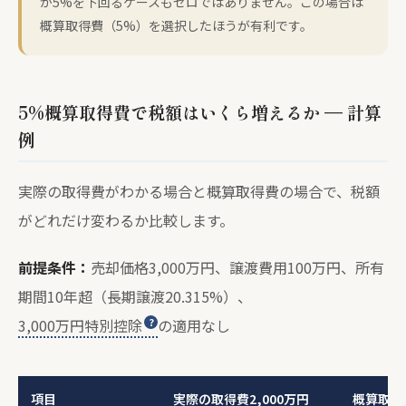
が5%を下回るケースもゼロではありません。この場合は
概算取得費（5%）を選択したほうが有利です。
5%概算取得費で税額はいくら増えるか — 計算
例
実際の取得費がわかる場合と概算取得費の場合で、税額
がどれだけ変わるか比較します。
前提条件：
売却価格3,000万円、譲渡費用100万円、所有
期間10年超（長期譲渡20.315%）、
3,000万円特別控除
の適用なし
項目
実際の取得費2,000万円
概算取得