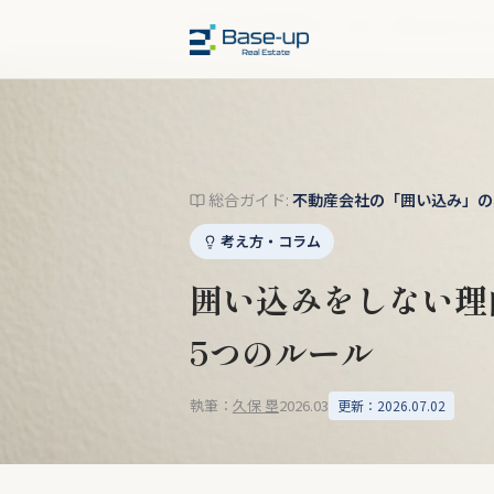
福岡市の不動産売却
›
コラム
›
囲い込みしな
総合ガイド:
不動産会社の「囲い込み」の実
考え方・コラム
囲い込みをしない理
5つのルール
執筆：
久保 塁
2026.03
更新：2026.07.02