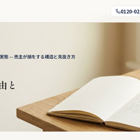
いルール
0120-02
態 -- 売主が損をする構造と見抜き方
由と