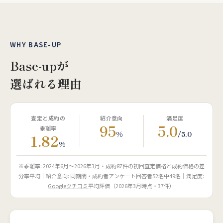
WHY BASE-UP
Base-upが
選ばれる理由
査定と成約の
紹介意向
満足度
95
5.0
乖離率
%
/5.0
1.82
%
※乖離率: 2024年6月〜2026年3月・成約87件の初回査定価格と成約価格の差
分率平均｜紹介意向: 同期間・成約者アンケート回答者52名中49名｜満足度:
Googleクチコミ
平均評価（2026年3月時点・37件）