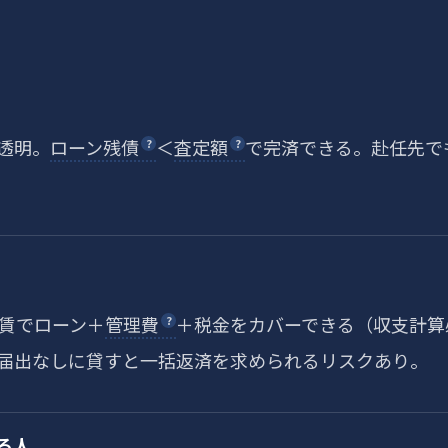
不透明。
ローン残債
＜
査定額
で完済できる。赴任先で
家賃でローン＋
管理費
＋税金をカバーできる（収支計算
届出なしに貸すと一括返済を求められるリスクあり。
る人