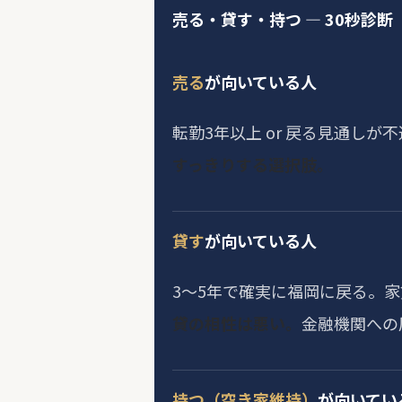
売る・貸す・持つ — 30秒診断
売る
が向いている人
転勤3年以上 or 戻る見通しが
すっきりする選択肢。
貸す
が向いている人
3〜5年で確実に福岡に戻る。
貸の相性は悪い。
金融機関への
持つ（空き家維持）
が向いてい