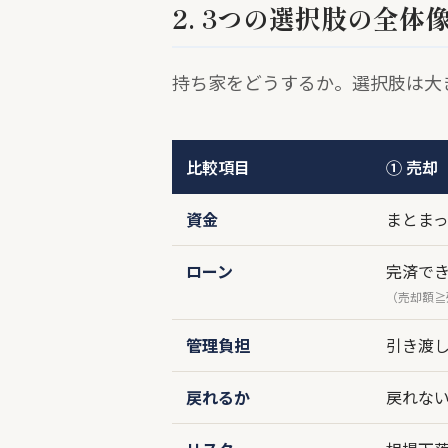
2. 3つの選択肢の全体
持ち家をどうするか。選択肢は大
比較項目
① 売却
資金
まとま
ローン
完済で
（売却額≧
管理負担
引き渡
戻れるか
戻れな