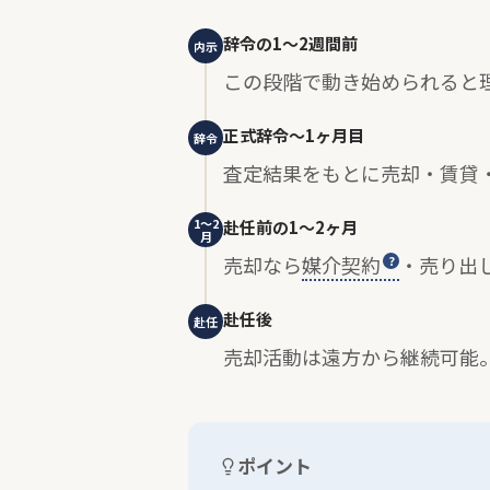
辞令の1〜2週間前
内示
この段階で動き始められると
正式辞令〜1ヶ月目
辞令
査定結果をもとに売却・賃貸
1〜2
赴任前の1〜2ヶ月
月
売却なら
媒介契約
・売り出
赴任後
赴任
売却活動は遠方から継続可能
ポイント