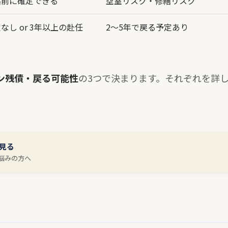
落前に確定できる
空室リスク・修繕リスク
なし or 3年以上の赴任
2〜5年で戻る予定あり
ン残債・戻る可能性
の3つで決まります。それぞれを詳
見る
悩みの方へ