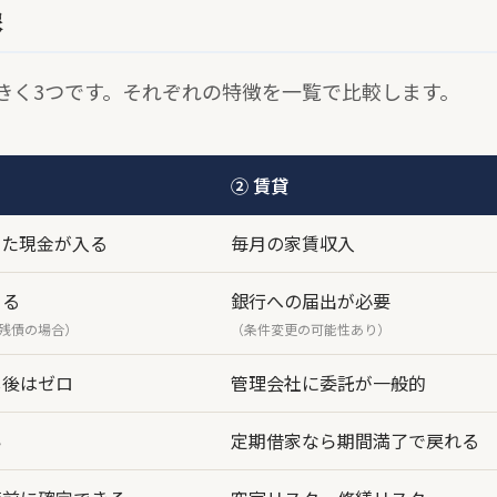
像
きく3つです。それぞれの特徴を一覧で比較します。
② 賃貸
った現金が入る
毎月の家賃収入
きる
銀行への届出が必要
残債の場合）
（条件変更の可能性あり）
し後はゼロ
管理会社に委託が一般的
い
定期借家なら期間満了で戻れる