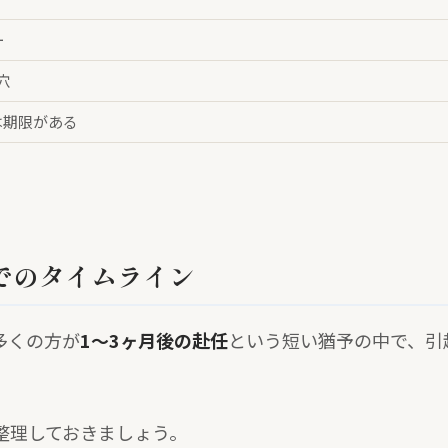
ー
穴
には期限がある
までのタイムライン
多くの方が
1〜3ヶ月後の赴任
という短い猶予の中で、引
整理しておきましょう。